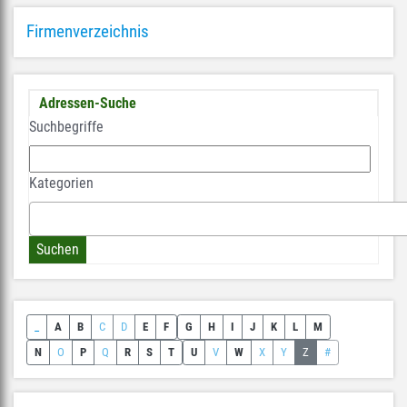
Firmenverzeichnis
Adressen-Suche
Suchbegriffe
Kategorien
_
A
B
C
D
E
F
G
H
I
J
K
L
M
N
O
P
Q
R
S
T
U
V
W
X
Y
Z
#