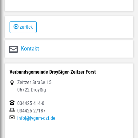
zurück
Kontakt
Verbandsgemeinde Droyßiger-Zeitzer Forst
Zeitzer Straße 15
06722 Droyßig
034425 414-0
034425 27187
info[@]vgem-dzf.de