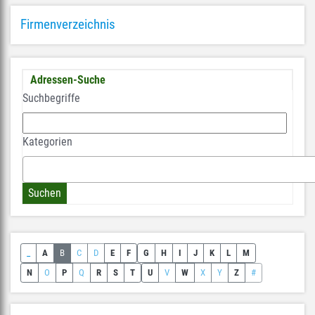
Firmenverzeichnis
Adressen-Suche
Suchbegriffe
Kategorien
_
A
B
C
D
E
F
G
H
I
J
K
L
M
N
O
P
Q
R
S
T
U
V
W
X
Y
Z
#