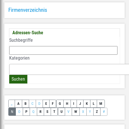
Firmenverzeichnis
Adressen-Suche
Suchbegriffe
Kategorien
_
A
B
C
D
E
F
G
H
I
J
K
L
M
N
O
P
Q
R
S
T
U
V
W
X
Y
Z
#