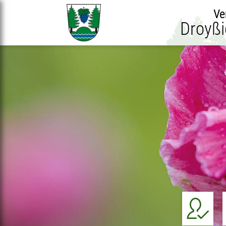
Ve
Droyßi